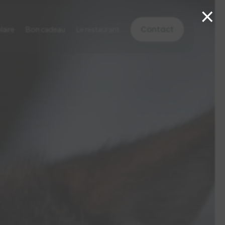
×
Contact
laire
Bon cadeau
Le restaurant