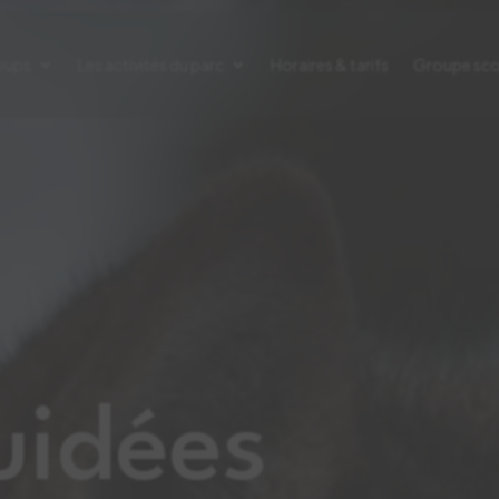
oups
Les activités du parc
Horaires & tarifs
Groupe sco
uidées