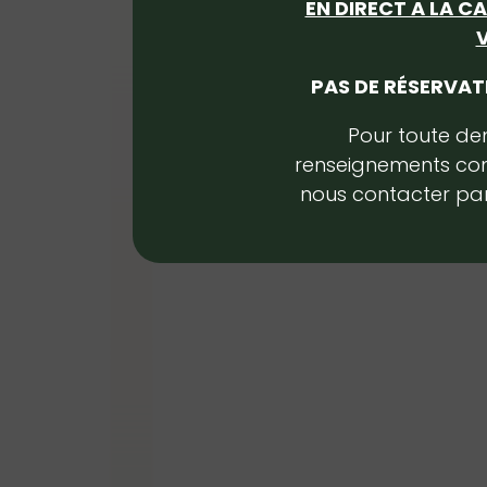
EN DIRECT A LA C
spécificités de chaque sous-
V
espèce représentée. Une
expérience enrichissante et
PAS DE RÉSERVATI
immersive pour petits et grands,
Pour toute d
qui vous permettra de mieux
renseignements co
comprendre et apprécier ces
nous contacter par
magnifiques prédateurs.