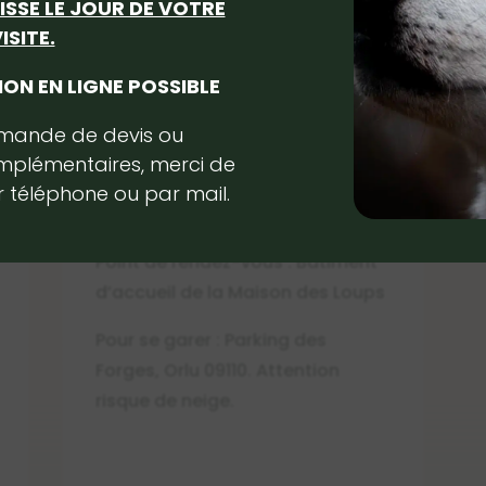
AISSE LE JOUR DE VOTRE
ISITE.
Porte bébé fortement conseillé.
ON EN LIGNE POSSIBLE
Non accessible aux poussettes
et aux personnes à mobilité
emande de devis ou
réduite en raison des conditions
mplémentaires,
merci de
météorologiques (risque de
 téléphone ou par mail.
neige notamment).
Point de rendez-vous : Bâtiment
d’accueil de la Maison des Loups
Pour se garer : Parking des
Forges, Orlu 09110. Attention
risque de neige.