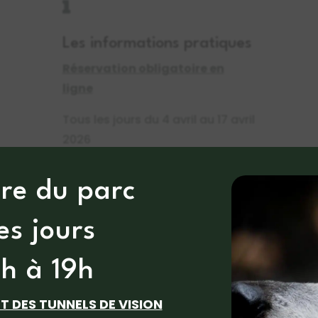

Les informations pratiques
Réservation obligatoire en
ligne
Tous les jours du 4 avril au 17 avril
2026
De 14h à 15h30
re du parc
Merci d’arriver 10 minutes avant
l’heure de la visite.
les jours
Tenue adaptée à prévoir :
0h à 19h
Vêtements chauds,
imperméables, chaussures
ET DES TUNNELS DE VISION
chaudes et confortables.