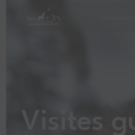
La maison des L
Visites g