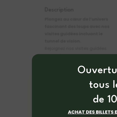
Description
Plongez au cœur de l’univers
fascinant des loups avec nos
visites guidées incluant le
tunnel de vision.
Rejoignez nos visites guidées
pour découvrir les secrets de cet
animal emblématique.
Ouvertu
Accompagnés par notre guide
passionné, explorez les coulisses
tous 
du parc et partez à la rencontre
de nos 5 meutes de loups.
de 1
Apprenez-en davantage sur leur
comportement, leur rôle crucial
ACHAT DES BILLETS 
dans l’écosystème et les