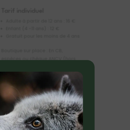
Tarif individuel
Adulte à partir de 12 ans : 16 €
Enfant (4 -11 ans) : 12 €
Gratuit pour les moins de 4 ans
Boutique sur place : En CB,
espèces ou chèque ANCV (hors
montant de 50 €)