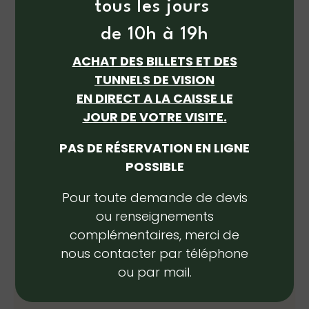
tous les jours
conservation et l’éducation sur les
loups mais aussi dans la promotion
de 10h à 19h
d’une interaction respectueuse et
ACHAT DES BILLETS ET DES
informée entre les visiteurs et la nature.
TUNNELS DE VISION
EN DIRECT A LA CAISSE LE
JOUR DE VOTRE VISITE.
PAS DE RÉSERVATION EN LIGNE
POSSIBLE
Nous trouver
La Forge, 09110 Orlu
Pour toute demande de devis
ou renseignements
Itinéraire
complémentaires,
merci de
nous contacter par téléphone
ou par mail.