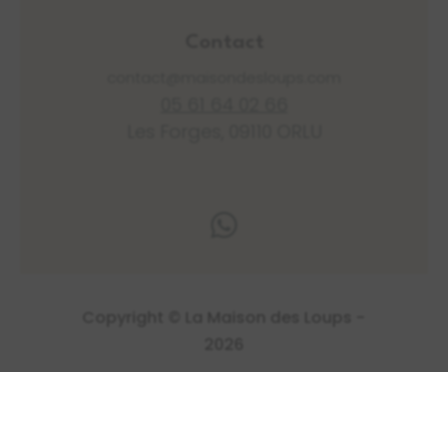
Contact
contact@maisondesloups.com
05 61 64 02 66
Les Forges, 09110 ORLU

Copyright © La Maison des Loups -
2026
Mentions légales