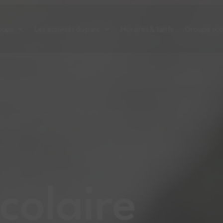
oups
Les activités du parc
Horaires & tarifs
Groupe sco
colaire