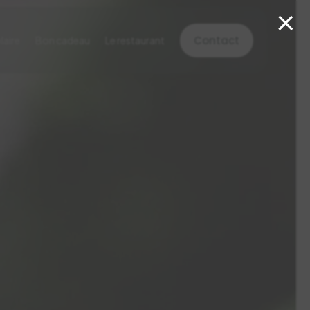
×
Contact
laire
Bon cadeau
Le restaurant