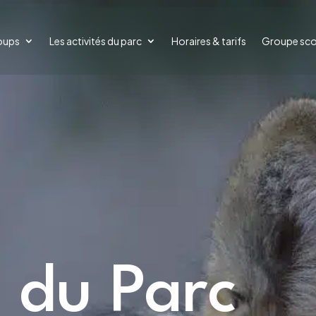
oups
Les activités du parc
Horaires & tarifs
Groupe sco
 du Parc